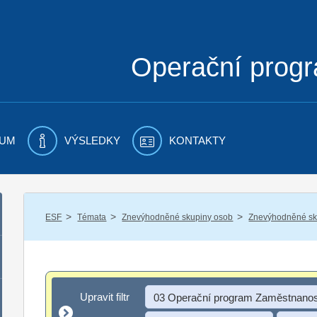
Operační prog
UM
VÝSLEDKY
KONTAKTY
/
/
/
ESF
Témata
Znevýhodněné skupiny osob
Znevýhodněné sku
Upravit filtr
Upravit filtr
03 Operační program Zaměstnanos