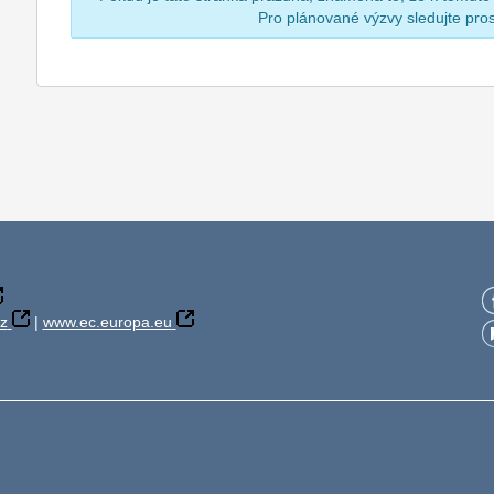
Pro plánované výzvy sledujte pr
z
|
www.ec.europa.eu