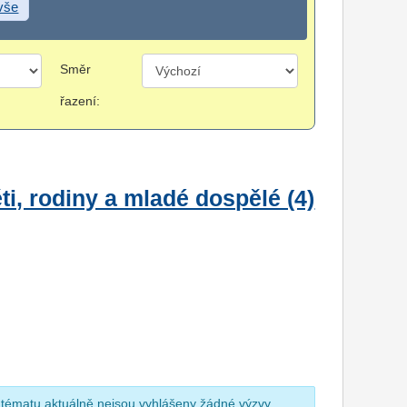
 vše
Směr
řazení:
i, rodiny a mladé dospělé (4)
 tématu aktuálně nejsou vyhlášeny žádné výzvy.