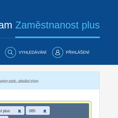
ram
Zaměstnanost plus
VYHLEDÁVÁNÍ
PŘIHLÁŠENÍ
piny osob - aktuální výzvy
t plus
085