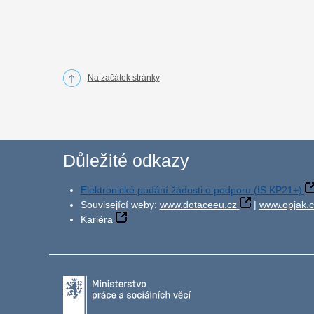
Na začátek stránky
Důležité odkazy
Elektronické podání žádosti o podporu (IS KP21+)
Související weby:
www.dotaceeu.cz
|
www.opjak.c
Kariéra