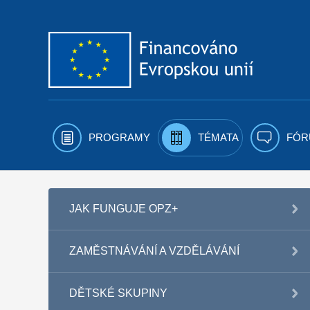
Přejít k obsahu
PROGRAMY
TÉMATA
FÓR
JAK FUNGUJE OPZ+
ZAMĚSTNÁVÁNÍ A VZDĚLÁVÁNÍ
DĚTSKÉ SKUPINY