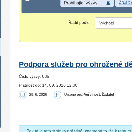
Zrušit
Probíhající výzvy
Řadit podle:
Podpora služeb pro ohrožené dět
Číslo výzvy: 085
Platnost do: 14. 09. 2026 12:00
29. 6. 2026
Určeno pro:
Veřejnost, Žadatel
Pokud je tato stránka prázdná, znamená to, že k tomuto