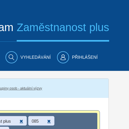
ram
Zaměstnanost plus
VYHLEDÁVÁNÍ
PŘIHLÁŠENÍ
piny osob - aktuální výzvy
t plus
085