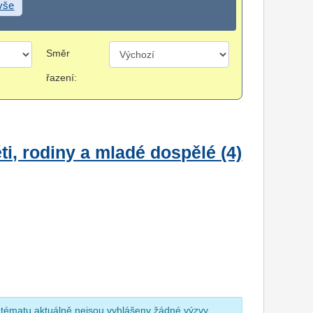
 vše
Směr
řazení:
i, rodiny a mladé dospělé (4)
 tématu aktuálně nejsou vyhlášeny žádné výzvy.