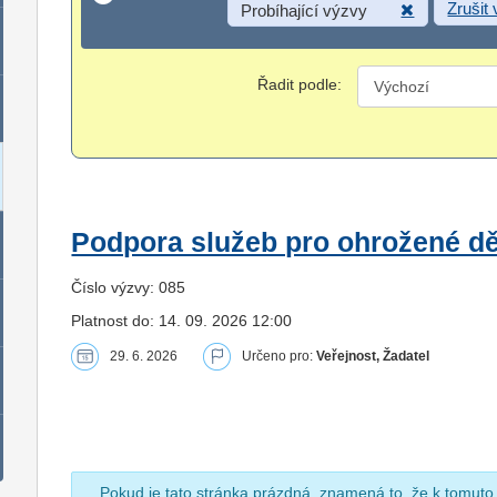
Zrušit
Probíhající výzvy
Řadit podle:
Podpora služeb pro ohrožené dět
Číslo výzvy: 085
Platnost do: 14. 09. 2026 12:00
29. 6. 2026
Určeno pro:
Veřejnost, Žadatel
Pokud je tato stránka prázdná, znamená to, že k tomuto