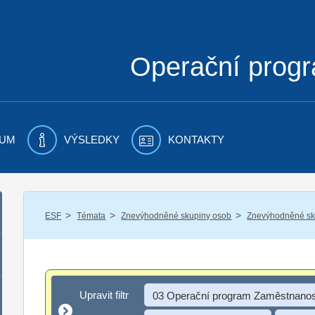
Operační prog
UM
VÝSLEDKY
KONTAKTY
/
/
/
ESF
Témata
Znevýhodněné skupiny osob
Znevýhodněné sku
Upravit filtr
Upravit filtr
03 Operační program Zaměstnanos