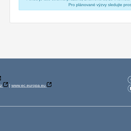
Pro plánované výzvy sledujte pr
z
|
www.ec.europa.eu