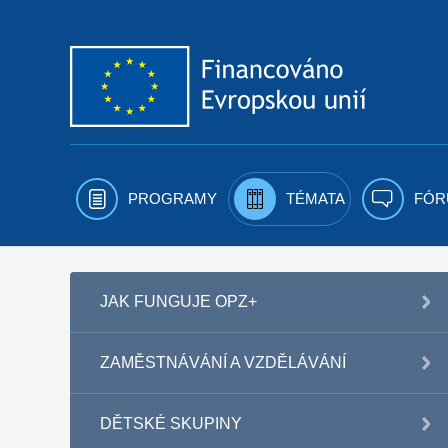
Přejít k obsahu
PROGRAMY
TÉMATA
FÓR
JAK FUNGUJE OPZ+
ZAMĚSTNÁVÁNÍ A VZDĚLÁVÁNÍ
DĚTSKÉ SKUPINY