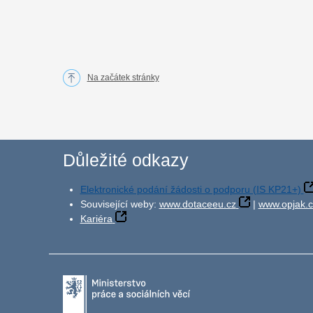
Na začátek stránky
Důležité odkazy
Elektronické podání žádosti o podporu (IS KP21+)
Související weby:
www.dotaceeu.cz
|
www.opjak.c
Kariéra