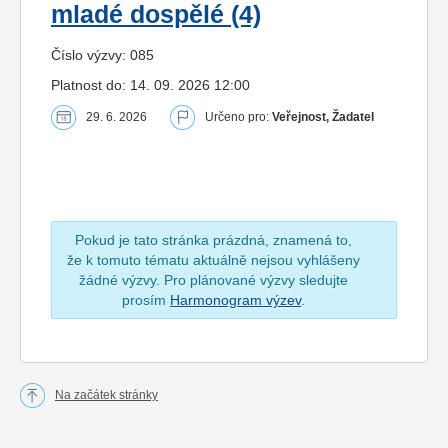
mladé dospělé (4)
Číslo výzvy: 085
Platnost do: 14. 09. 2026 12:00
29. 6. 2026
Určeno pro:
Veřejnost, Žadatel
Pokud je tato stránka prázdná, znamená to,
že k tomuto tématu aktuálně nejsou vyhlášeny
žádné výzvy. Pro plánované výzvy sledujte
prosím
Harmonogram výzev
.
Na začátek stránky