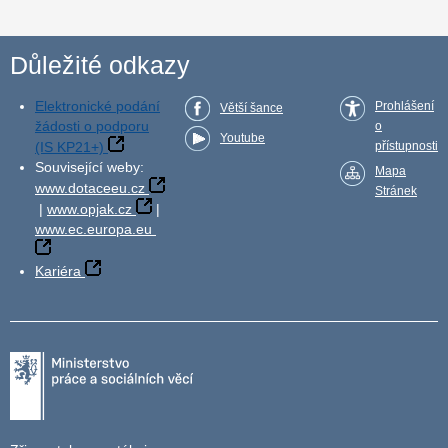
Důležité odkazy
Elektronické podání
Prohlášení
Větší šance
žádosti o podporu
o
Youtube
(IS KP21+)
přístupnosti
Související weby:
Mapa
www.dotaceeu.cz
Stránek
|
www.opjak.cz
|
www.ec.europa.eu
Kariéra