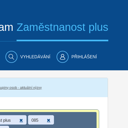
ram
Zaměstnanost plus
VYHLEDÁVÁNÍ
PŘIHLÁŠENÍ
piny osob - aktuální výzvy
t plus
085