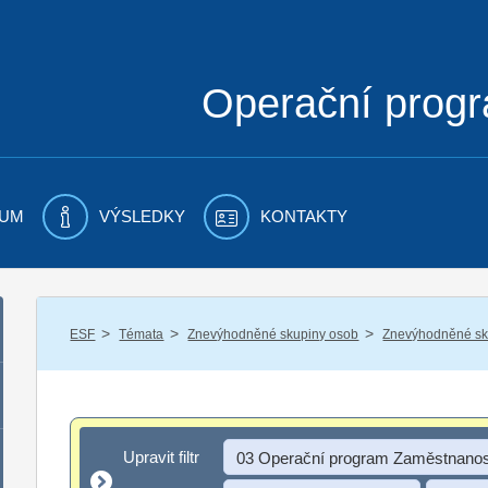
Operační prog
UM
VÝSLEDKY
KONTAKTY
/
/
/
ESF
Témata
Znevýhodněné skupiny osob
Znevýhodněné sku
Upravit filtr
Upravit filtr
03 Operační program Zaměstnanos