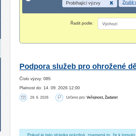
Zrušit
Probíhající výzvy
Řadit podle:
Podpora služeb pro ohrožené dět
Číslo výzvy: 085
Platnost do: 14. 09. 2026 12:00
29. 6. 2026
Určeno pro:
Veřejnost, Žadatel
Pokud je tato stránka prázdná, znamená to, že k tomuto