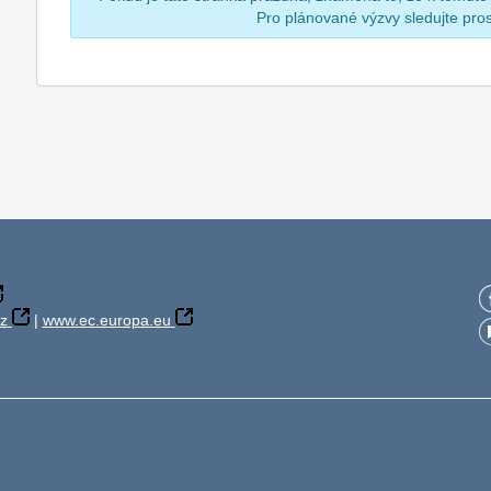
Pro plánované výzvy sledujte pr
z
|
www.ec.europa.eu