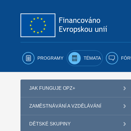
Přejít k obsahu
PROGRAMY
TÉMATA
FÓR
JAK FUNGUJE OPZ+
ZAMĚSTNÁVÁNÍ A VZDĚLÁVÁNÍ
DĚTSKÉ SKUPINY