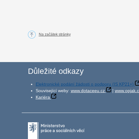
Na začátek stránky
Důležité odkazy
Elektronické podání žádosti o podporu (IS KP21+)
Související weby:
www.dotaceeu.cz
|
www.opjak.c
Kariéra