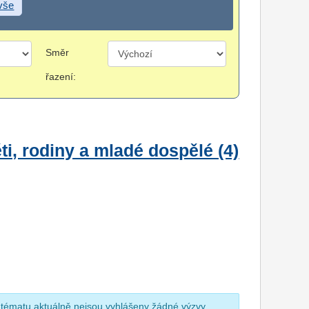
 vše
Směr
řazení:
i, rodiny a mladé dospělé (4)
 tématu aktuálně nejsou vyhlášeny žádné výzvy.