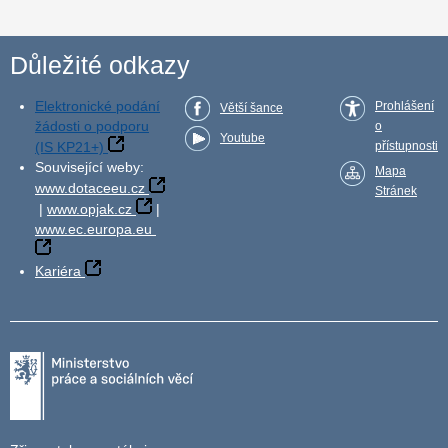
Důležité odkazy
Elektronické podání
Prohlášení
Větší šance
žádosti o podporu
o
Youtube
(IS KP21+)
přístupnosti
Související weby:
Mapa
www.dotaceeu.cz
Stránek
|
www.opjak.cz
|
www.ec.europa.eu
Kariéra