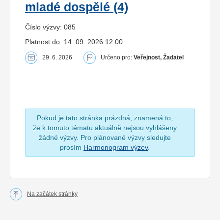
mladé dospělé (4)
Číslo výzvy: 085
Platnost do: 14. 09. 2026 12:00
29. 6. 2026
Určeno pro:
Veřejnost, Žadatel
Pokud je tato stránka prázdná, znamená to,
že k tomuto tématu aktuálně nejsou vyhlášeny
žádné výzvy. Pro plánované výzvy sledujte
prosím
Harmonogram výzev
.
Na začátek stránky