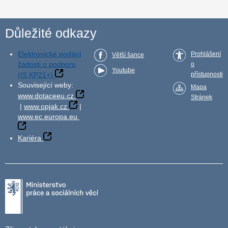
Důležité odkazy
Elektronické podání
Prohlášení
Větší šance
žádosti o podporu
o
Youtube
(IS KP21+)
přístupnosti
Související weby:
Mapa
www.dotaceeu.cz
Stránek
|
www.opjak.cz
|
www.ec.europa.eu
Kariéra