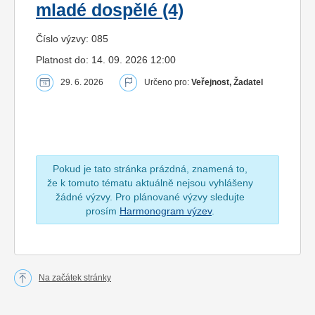
mladé dospělé (4)
Číslo výzvy: 085
Platnost do: 14. 09. 2026 12:00
29. 6. 2026
Určeno pro:
Veřejnost, Žadatel
Pokud je tato stránka prázdná, znamená to,
že k tomuto tématu aktuálně nejsou vyhlášeny
žádné výzvy. Pro plánované výzvy sledujte
prosím
Harmonogram výzev
.
Na začátek stránky