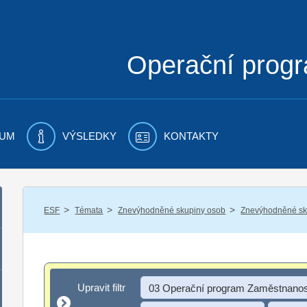
Operační prog
UM
VÝSLEDKY
KONTAKTY
/
/
/
ESF
Témata
Znevýhodněné skupiny osob
Znevýhodněné sku
Upravit filtr
Upravit filtr
03 Operační program Zaměstnanos