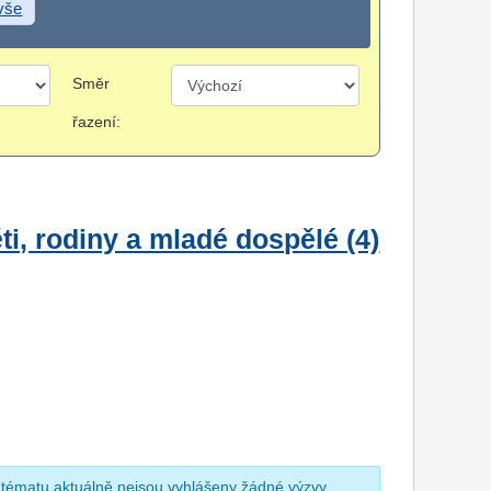
 vše
Směr
řazení:
i, rodiny a mladé dospělé (4)
 tématu aktuálně nejsou vyhlášeny žádné výzvy.