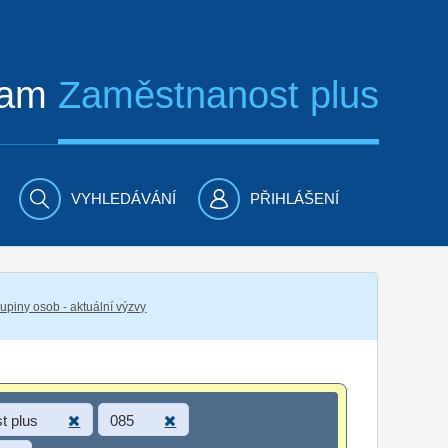
ram
Zaměstnanost plus
VYHLEDÁVÁNÍ
PŘIHLÁŠENÍ
piny osob - aktuální výzvy
t plus
085