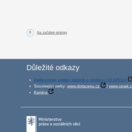
Na začátek stránky
Důležité odkazy
Elektronické podání žádosti o podporu (IS KP21+)
Související weby:
www.dotaceeu.cz
|
www.opjak.c
Kariéra