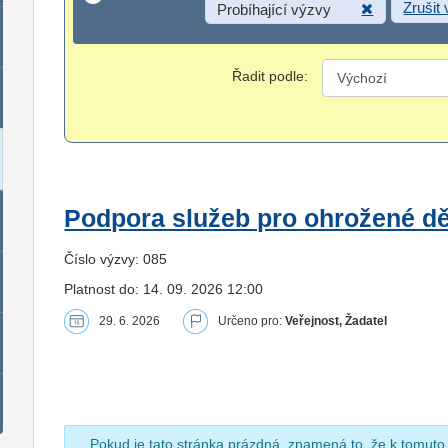
Zrušit
Probíhající výzvy
Řadit podle:
Podpora služeb pro ohrožené dět
Číslo výzvy: 085
Platnost do: 14. 09. 2026 12:00
29. 6. 2026
Určeno pro:
Veřejnost, Žadatel
Pokud je tato stránka prázdná, znamená to, že k tomuto