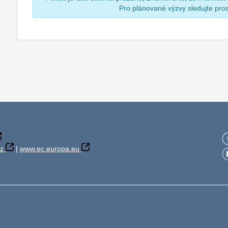
Pro plánované výzvy sledujte pr
z
|
www.ec.europa.eu