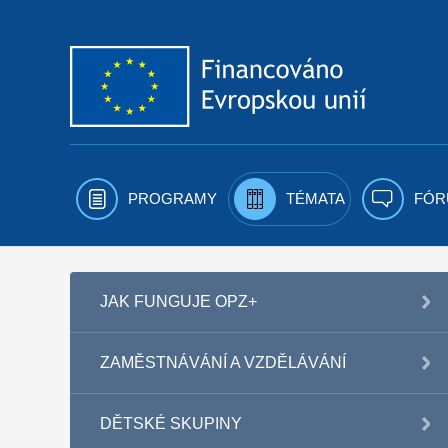
Přejít k obsahu
PROGRAMY
TÉMATA
FÓR
JAK FUNGUJE OPZ+
ZAMĚSTNÁVÁNÍ A VZDĚLÁVÁNÍ
DĚTSKÉ SKUPINY