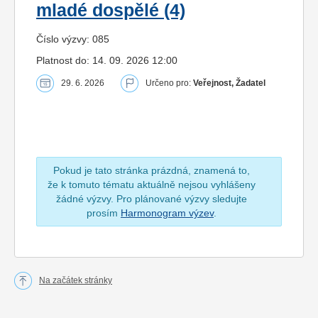
mladé dospělé (4)
Číslo výzvy: 085
Platnost do: 14. 09. 2026 12:00
29. 6. 2026
Určeno pro:
Veřejnost, Žadatel
Pokud je tato stránka prázdná, znamená to,
že k tomuto tématu aktuálně nejsou vyhlášeny
žádné výzvy. Pro plánované výzvy sledujte
prosím
Harmonogram výzev
.
Na začátek stránky