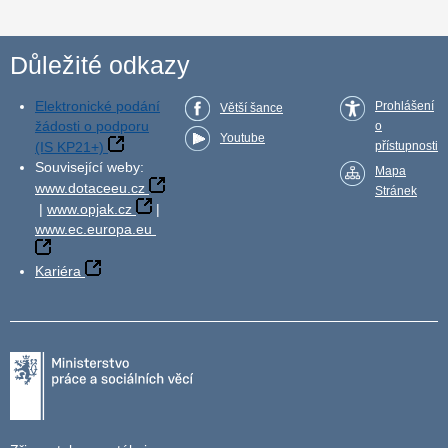
Důležité odkazy
Elektronické podání
Prohlášení
Větší šance
žádosti o podporu
o
Youtube
(IS KP21+)
přístupnosti
Související weby:
Mapa
www.dotaceeu.cz
Stránek
|
www.opjak.cz
|
www.ec.europa.eu
Kariéra