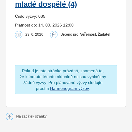
mladé dospělé (4)
Číslo výzvy: 085
Platnost do: 14. 09. 2026 12:00
29. 6. 2026
Určeno pro:
Veřejnost, Žadatel
Pokud je tato stránka prázdná, znamená to,
že k tomuto tématu aktuálně nejsou vyhlášeny
žádné výzvy. Pro plánované výzvy sledujte
prosím
Harmonogram výzev
.
Na začátek stránky