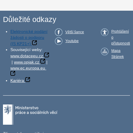
Důležité odkazy
Elektronické podání
Prohlášení
Větší šance
žádosti o podporu
o
Youtube
(IS KP21+)
přístupnosti
Související weby:
Mapa
www.dotaceeu.cz
Stránek
|
www.opjak.cz
|
www.ec.europa.eu
Kariéra