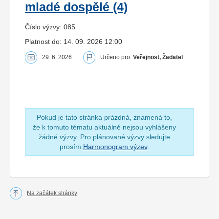
mladé dospělé (4)
Číslo výzvy: 085
Platnost do: 14. 09. 2026 12:00
29. 6. 2026
Určeno pro:
Veřejnost, Žadatel
Pokud je tato stránka prázdná, znamená to,
že k tomuto tématu aktuálně nejsou vyhlášeny
žádné výzvy. Pro plánované výzvy sledujte
prosím
Harmonogram výzev
.
Na začátek stránky