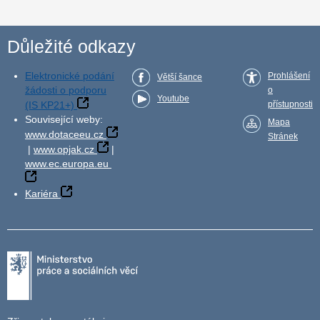
Důležité odkazy
Elektronické podání
Prohlášení
Větší šance
žádosti o podporu
o
Youtube
(IS KP21+)
přístupnosti
Související weby:
Mapa
www.dotaceeu.cz
Stránek
|
www.opjak.cz
|
www.ec.europa.eu
Kariéra