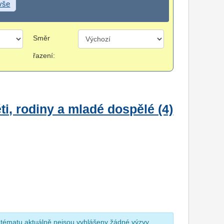
 vše
Směr
řazení:
i, rodiny a mladé dospělé (4)
 tématu aktuálně nejsou vyhlášeny žádné výzvy.