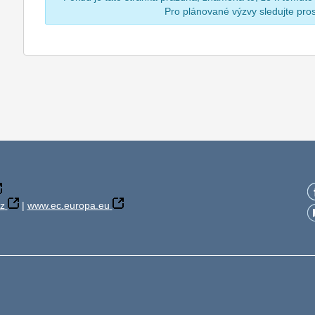
Pro plánované výzvy sledujte pr
z
|
www.ec.europa.eu