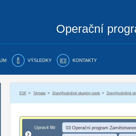
Operační prog
UM
VÝSLEDKY
KONTAKTY
/
/
/
ESF
Témata
Znevýhodněné skupiny osob
Znevýhodněné sku
Upravit filtr
Upravit filtr
03 Operační program Zaměstnanos