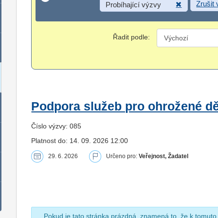
Zrušit
Probíhající výzvy
Řadit podle:
Podpora služeb pro ohrožené dět
Číslo výzvy: 085
Platnost do: 14. 09. 2026 12:00
29. 6. 2026
Určeno pro:
Veřejnost, Žadatel
Pokud je tato stránka prázdná, znamená to, že k tomuto