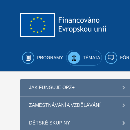
Přejít k obsahu
PROGRAMY
TÉMATA
FÓR
JAK FUNGUJE OPZ+
ZAMĚSTNÁVÁNÍ A VZDĚLÁVÁNÍ
DĚTSKÉ SKUPINY