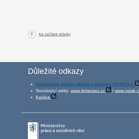
Na začátek stránky
Důležité odkazy
Elektronické podání žádosti o podporu (IS KP21+)
Související weby:
www.dotaceeu.cz
|
www.opjak.c
Kariéra