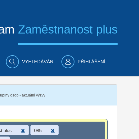
ram
Zaměstnanost plus
VYHLEDÁVÁNÍ
PŘIHLÁŠENÍ
piny osob - aktuální výzvy
t plus
085