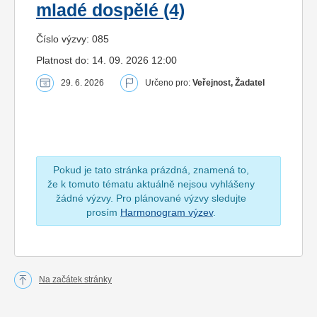
mladé dospělé (4)
Číslo výzvy: 085
Platnost do: 14. 09. 2026 12:00
29. 6. 2026
Určeno pro:
Veřejnost, Žadatel
Pokud je tato stránka prázdná, znamená to,
že k tomuto tématu aktuálně nejsou vyhlášeny
žádné výzvy. Pro plánované výzvy sledujte
prosím
Harmonogram výzev
.
Na začátek stránky