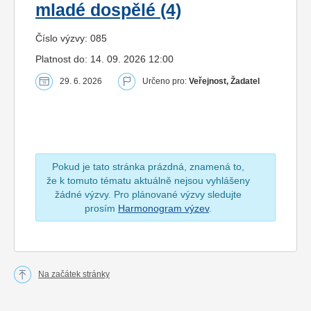
mladé dospělé (4)
Číslo výzvy: 085
Platnost do: 14. 09. 2026 12:00
29. 6. 2026
Určeno pro:
Veřejnost, Žadatel
Pokud je tato stránka prázdná, znamená to,
že k tomuto tématu aktuálně nejsou vyhlášeny
žádné výzvy. Pro plánované výzvy sledujte
prosím
Harmonogram výzev
.
Na začátek stránky