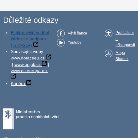
Důležité odkazy
Elektronické podání
Prohlášení
Větší šance
žádosti o podporu
o
Youtube
(IS KP21+)
přístupnosti
Související weby:
Mapa
www.dotaceeu.cz
Stránek
|
www.opjak.cz
|
www.ec.europa.eu
Kariéra