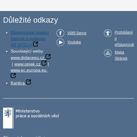
Důležité odkazy
Elektronické podání
Prohlášení
Větší šance
žádosti o podporu
o
Youtube
(IS KP21+)
přístupnosti
Související weby:
Mapa
www.dotaceeu.cz
Stránek
|
www.opjak.cz
|
www.ec.europa.eu
Kariéra