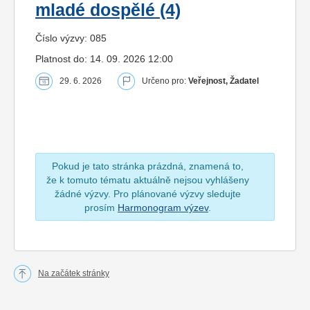
mladé dospělé (4)
Číslo výzvy: 085
Platnost do: 14. 09. 2026 12:00
29. 6. 2026
Určeno pro:
Veřejnost, Žadatel
Pokud je tato stránka prázdná, znamená to,
že k tomuto tématu aktuálně nejsou vyhlášeny
žádné výzvy. Pro plánované výzvy sledujte
prosím
Harmonogram výzev
.
Na začátek stránky