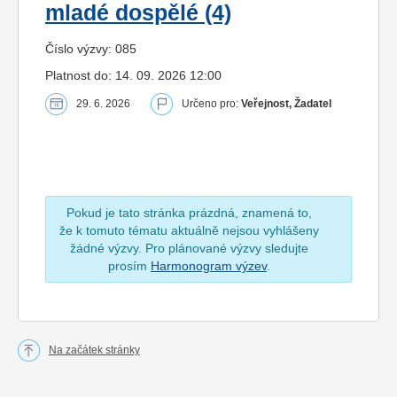
mladé dospělé (4)
Číslo výzvy: 085
Platnost do: 14. 09. 2026 12:00
29. 6. 2026
Určeno pro:
Veřejnost, Žadatel
Pokud je tato stránka prázdná, znamená to,
že k tomuto tématu aktuálně nejsou vyhlášeny
žádné výzvy. Pro plánované výzvy sledujte
prosím
Harmonogram výzev
.
Na začátek stránky