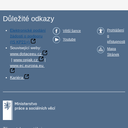
Důležité odkazy
Elektronické podání
Prohlášení
Větší šance
žádosti o podporu
o
Youtube
(IS KP21+)
přístupnosti
Související weby:
Mapa
www.dotaceeu.cz
Stránek
|
www.opjak.cz
|
www.ec.europa.eu
Kariéra