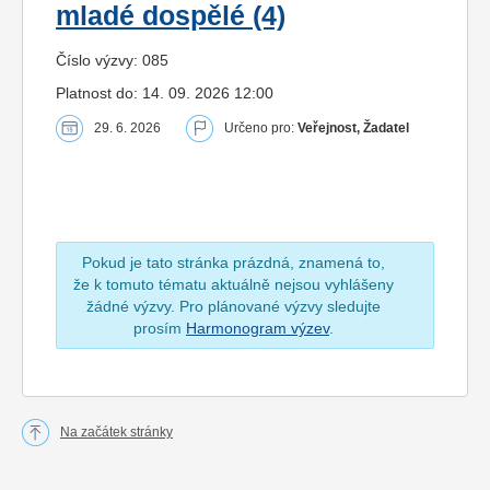
mladé dospělé (4)
Číslo výzvy: 085
Platnost do: 14. 09. 2026 12:00
29. 6. 2026
Určeno pro:
Veřejnost, Žadatel
Pokud je tato stránka prázdná, znamená to,
že k tomuto tématu aktuálně nejsou vyhlášeny
žádné výzvy. Pro plánované výzvy sledujte
prosím
Harmonogram výzev
.
Na začátek stránky