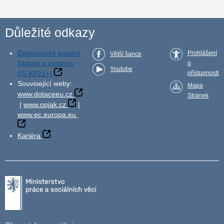
Důležité odkazy
Elektronické podání
Prohlášení
Větší šance
žádosti o podporu
o
Youtube
(IS KP21+)
přístupnosti
Související weby:
Mapa
www.dotaceeu.cz
Stránek
|
www.opjak.cz
|
www.ec.europa.eu
Kariéra