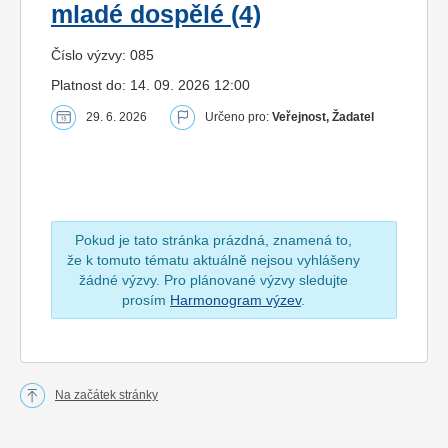
mladé dospělé (4)
Číslo výzvy: 085
Platnost do: 14. 09. 2026 12:00
29. 6. 2026
Určeno pro:
Veřejnost, Žadatel
Pokud je tato stránka prázdná, znamená to,
že k tomuto tématu aktuálně nejsou vyhlášeny
žádné výzvy. Pro plánované výzvy sledujte
prosím
Harmonogram výzev
.
Na začátek stránky