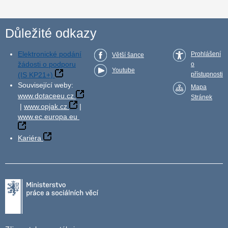
Důležité odkazy
Elektronické podání
Prohlášení
Větší šance
žádosti o podporu
o
Youtube
(IS KP21+)
přístupnosti
Související weby:
Mapa
www.dotaceeu.cz
Stránek
|
www.opjak.cz
|
www.ec.europa.eu
Kariéra