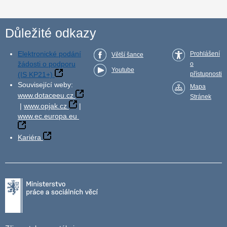
Důležité odkazy
Elektronické podání
Prohlášení
Větší šance
žádosti o podporu
o
Youtube
(IS KP21+)
přístupnosti
Související weby:
Mapa
www.dotaceeu.cz
Stránek
|
www.opjak.cz
|
www.ec.europa.eu
Kariéra