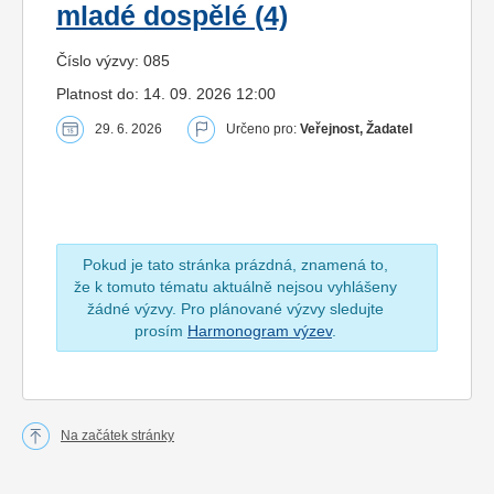
mladé dospělé (4)
Číslo výzvy: 085
Platnost do: 14. 09. 2026 12:00
29. 6. 2026
Určeno pro:
Veřejnost, Žadatel
Pokud je tato stránka prázdná, znamená to,
že k tomuto tématu aktuálně nejsou vyhlášeny
žádné výzvy. Pro plánované výzvy sledujte
prosím
Harmonogram výzev
.
Na začátek stránky