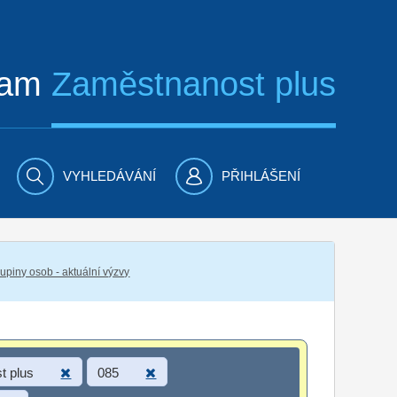
ram
Zaměstnanost plus
VYHLEDÁVÁNÍ
PŘIHLÁŠENÍ
piny osob - aktuální výzvy
t plus
085