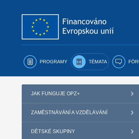
Přejít k obsahu
PROGRAMY
TÉMATA
FÓR
JAK FUNGUJE OPZ+
ZAMĚSTNÁVÁNÍ A VZDĚLÁVÁNÍ
DĚTSKÉ SKUPINY