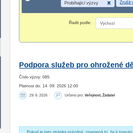
Zrušit
Probíhající výzvy
Řadit podle:
Podpora služeb pro ohrožené dět
Číslo výzvy: 085
Platnost do: 14. 09. 2026 12:00
29. 6. 2026
Určeno pro:
Veřejnost, Žadatel
Pokud je tato stránka prázdná, znamená to, že k tomuto