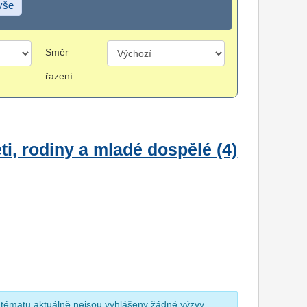
 vše
Směr
řazení:
i, rodiny a mladé dospělé (4)
 tématu aktuálně nejsou vyhlášeny žádné výzvy.