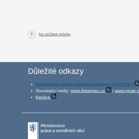
Na začátek stránky
Důležité odkazy
Elektronické podání žádosti o podporu (IS KP21+)
Související weby:
www.dotaceeu.cz
|
www.opjak.c
Kariéra