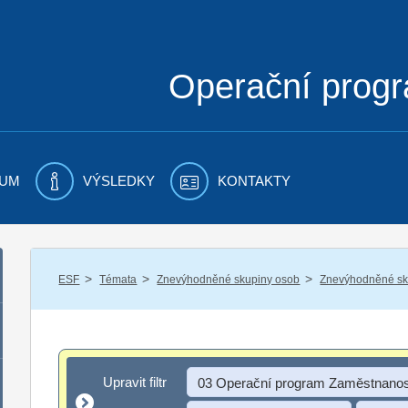
Operační prog
UM
VÝSLEDKY
KONTAKTY
/
/
/
ESF
Témata
Znevýhodněné skupiny osob
Znevýhodněné sku
Upravit filtr
Upravit filtr
03 Operační program Zaměstnanos