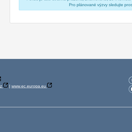
Pro plánované výzvy sledujte pr
z
|
www.ec.europa.eu