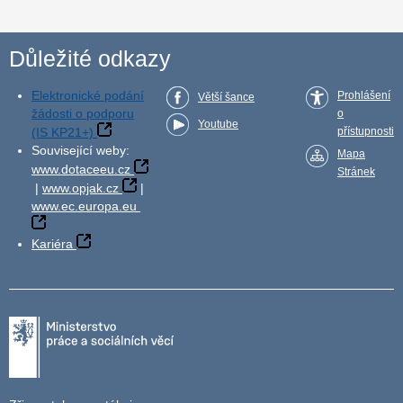
Důležité odkazy
Elektronické podání
Prohlášení
Větší šance
žádosti o podporu
o
Youtube
(IS KP21+)
přístupnosti
Související weby:
Mapa
www.dotaceeu.cz
Stránek
|
www.opjak.cz
|
www.ec.europa.eu
Kariéra