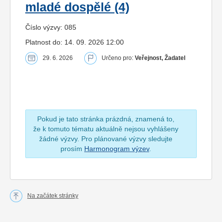
mladé dospělé (4)
Číslo výzvy: 085
Platnost do: 14. 09. 2026 12:00
29. 6. 2026
Určeno pro:
Veřejnost, Žadatel
Pokud je tato stránka prázdná, znamená to,
že k tomuto tématu aktuálně nejsou vyhlášeny
žádné výzvy. Pro plánované výzvy sledujte
prosím
Harmonogram výzev
.
Na začátek stránky