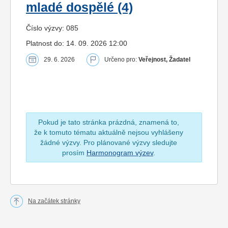
mladé dospělé (4)
Číslo výzvy: 085
Platnost do: 14. 09. 2026 12:00
29. 6. 2026
Určeno pro:
Veřejnost, Žadatel
Pokud je tato stránka prázdná, znamená to,
že k tomuto tématu aktuálně nejsou vyhlášeny
žádné výzvy. Pro plánované výzvy sledujte
prosím
Harmonogram výzev
.
Na začátek stránky