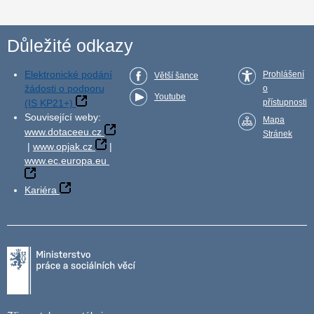
Důležité odkazy
Elektronické podání
Prohlášení
Větší šance
žádosti o podporu
o
Youtube
(IS KP21+)
přístupnosti
Související weby:
Mapa
www.dotaceeu.cz
Stránek
|
www.opjak.cz
|
www.ec.europa.eu
Kariéra