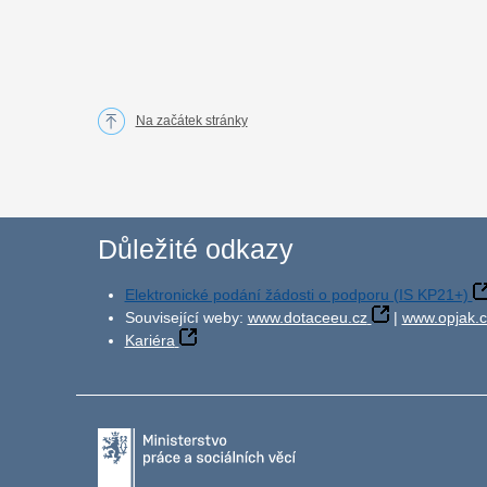
Na začátek stránky
Důležité odkazy
Elektronické podání žádosti o podporu (IS KP21+)
Související weby:
www.dotaceeu.cz
|
www.opjak.c
Kariéra