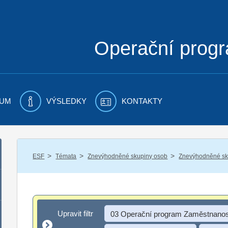
Operační prog
UM
VÝSLEDKY
KONTAKTY
/
/
/
ESF
Témata
Znevýhodněné skupiny osob
Znevýhodněné sku
Upravit filtr
Upravit filtr
03 Operační program Zaměstnanos