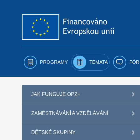
Přejít k obsahu
PROGRAMY
TÉMATA
FÓR
JAK FUNGUJE OPZ+
ZAMĚSTNÁVÁNÍ A VZDĚLÁVÁNÍ
DĚTSKÉ SKUPINY