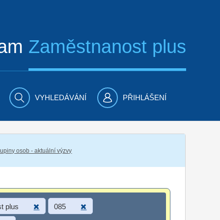
ram
Zaměstnanost plus
VYHLEDÁVÁNÍ
PŘIHLÁŠENÍ
piny osob - aktuální výzvy
t plus
085