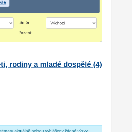
 vše
Směr
řazení:
i, rodiny a mladé dospělé (4)
 tématu aktuálně nejsou vyhlášeny žádné výzvy.