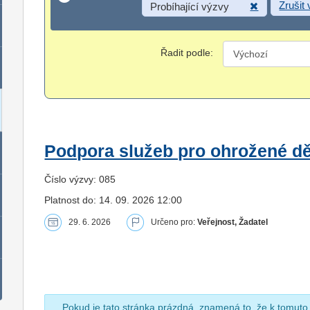
Zrušit
Probíhající výzvy
Řadit podle:
Podpora služeb pro ohrožené dět
Číslo výzvy: 085
Platnost do: 14. 09. 2026 12:00
29. 6. 2026
Určeno pro:
Veřejnost, Žadatel
Pokud je tato stránka prázdná, znamená to, že k tomuto