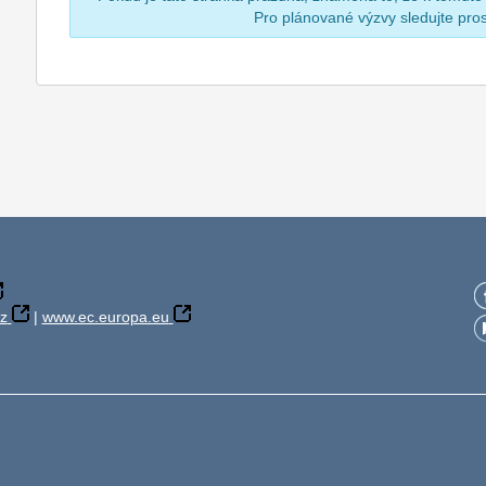
Pro plánované výzvy sledujte pr
z
|
www.ec.europa.eu