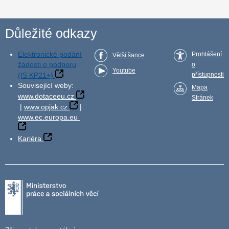
Důležité odkazy
Elektronické podání
Prohlášení
Větší šance
žádosti o podporu
o
Youtube
(IS KP21+)
přístupnosti
Související weby:
Mapa
www.dotaceeu.cz
Stránek
|
www.opjak.cz
|
www.ec.europa.eu
Kariéra