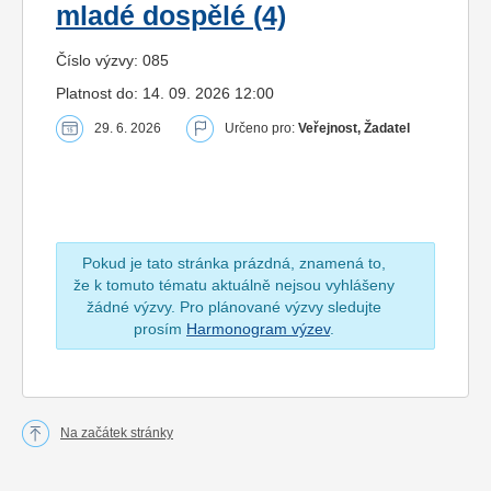
mladé dospělé (4)
Číslo výzvy: 085
Platnost do: 14. 09. 2026 12:00
29. 6. 2026
Určeno pro:
Veřejnost, Žadatel
Pokud je tato stránka prázdná, znamená to,
že k tomuto tématu aktuálně nejsou vyhlášeny
žádné výzvy. Pro plánované výzvy sledujte
prosím
Harmonogram výzev
.
Na začátek stránky