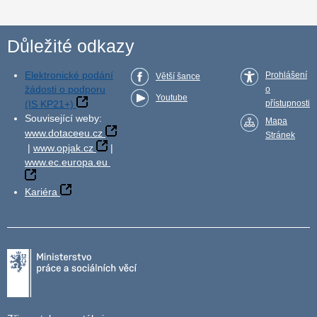
Důležité odkazy
Elektronické podání
Prohlášení
Větší šance
žádosti o podporu
o
Youtube
(IS KP21+)
přístupnosti
Související weby:
Mapa
www.dotaceeu.cz
Stránek
|
www.opjak.cz
|
www.ec.europa.eu
Kariéra