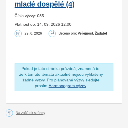
mladé dospělé (4)
Číslo výzvy: 085
Platnost do: 14. 09. 2026 12:00
29. 6. 2026
Určeno pro:
Veřejnost, Žadatel
Pokud je tato stránka prázdná, znamená to,
že k tomuto tématu aktuálně nejsou vyhlášeny
žádné výzvy. Pro plánované výzvy sledujte
prosím
Harmonogram výzev
.
Na začátek stránky