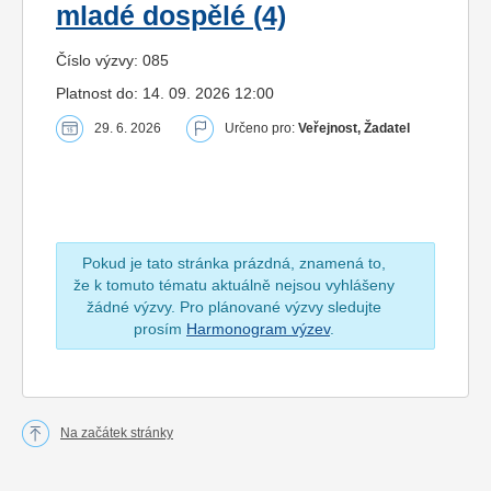
mladé dospělé (4)
Číslo výzvy: 085
Platnost do: 14. 09. 2026 12:00
29. 6. 2026
Určeno pro:
Veřejnost, Žadatel
Pokud je tato stránka prázdná, znamená to,
že k tomuto tématu aktuálně nejsou vyhlášeny
žádné výzvy. Pro plánované výzvy sledujte
prosím
Harmonogram výzev
.
Na začátek stránky