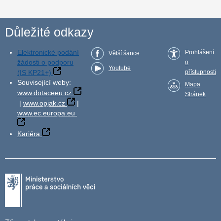
Důležité odkazy
Elektronické podání
Prohlášení
Větší šance
žádosti o podporu
o
Youtube
(IS KP21+)
přístupnosti
Související weby:
Mapa
www.dotaceeu.cz
Stránek
|
www.opjak.cz
|
www.ec.europa.eu
Kariéra