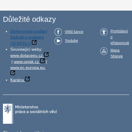
Důležité odkazy
Elektronické podání
Prohlášení
Větší šance
žádosti o podporu
o
Youtube
(IS KP21+)
přístupnosti
Související weby:
Mapa
www.dotaceeu.cz
Stránek
|
www.opjak.cz
|
www.ec.europa.eu
Kariéra