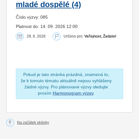
mladé dospělé (4)
Číslo výzvy: 085
Platnost do: 14. 09. 2026 12:00
29. 6. 2026
Určeno pro:
Veřejnost, Žadatel
Pokud je tato stránka prázdná, znamená to,
že k tomuto tématu aktuálně nejsou vyhlášeny
žádné výzvy. Pro plánované výzvy sledujte
prosím
Harmonogram výzev
.
Na začátek stránky