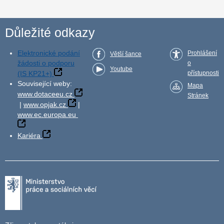
Důležité odkazy
Elektronické podání
Prohlášení
Větší šance
žádosti o podporu
o
Youtube
(IS KP21+)
přístupnosti
Související weby:
Mapa
www.dotaceeu.cz
Stránek
|
www.opjak.cz
|
www.ec.europa.eu
Kariéra