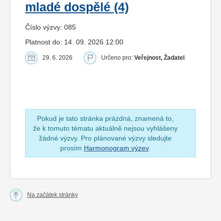
mladé dospělé (4)
Číslo výzvy: 085
Platnost do: 14. 09. 2026 12:00
29. 6. 2026
Určeno pro:
Veřejnost, Žadatel
Pokud je tato stránka prázdná, znamená to,
že k tomuto tématu aktuálně nejsou vyhlášeny
žádné výzvy. Pro plánované výzvy sledujte
prosím
Harmonogram výzev
.
Na začátek stránky