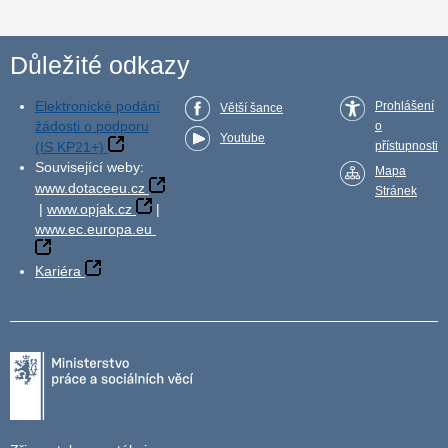
Důležité odkazy
Elektronické podání
Prohlášení
Větší šance
žádosti o podporu
o
Youtube
(IS KP21+)
přístupnosti
Související weby:
Mapa
www.dotaceeu.cz
Stránek
|
www.opjak.cz
|
www.ec.europa.eu
Kariéra