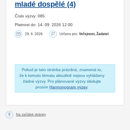
mladé dospělé (4)
Číslo výzvy: 085
Platnost do: 14. 09. 2026 12:00
29. 6. 2026
Určeno pro:
Veřejnost, Žadatel
Pokud je tato stránka prázdná, znamená to,
že k tomuto tématu aktuálně nejsou vyhlášeny
žádné výzvy. Pro plánované výzvy sledujte
prosím
Harmonogram výzev
.
Na začátek stránky