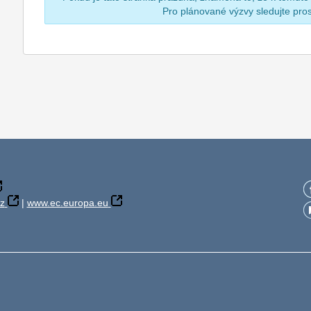
Pro plánované výzvy sledujte pr
z
|
www.ec.europa.eu