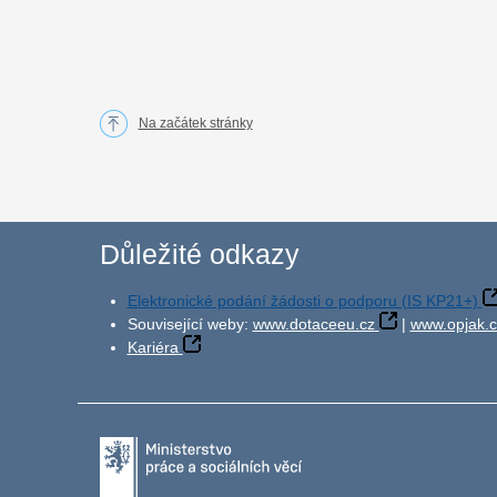
Na začátek stránky
Důležité odkazy
Elektronické podání žádosti o podporu (IS KP21+)
Související weby:
www.dotaceeu.cz
|
www.opjak.c
Kariéra