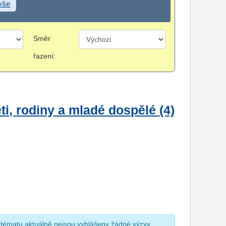
 vše
Směr
řazení:
i, rodiny a mladé dospělé (4)
 tématu aktuálně nejsou vyhlášeny žádné výzvy.