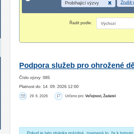
Zrušit
Probíhající výzvy
Řadit podle:
Podpora služeb pro ohrožené dět
Číslo výzvy: 085
Platnost do: 14. 09. 2026 12:00
29. 6. 2026
Určeno pro:
Veřejnost, Žadatel
Pokud je tato stránka prázdná, znamená to, že k tomuto