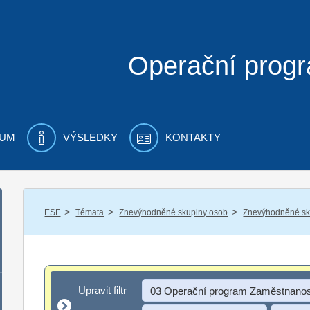
Operační prog
UM
VÝSLEDKY
KONTAKTY
/
/
/
ESF
Témata
Znevýhodněné skupiny osob
Znevýhodněné sku
Upravit filtr
Upravit filtr
03 Operační program Zaměstnanos