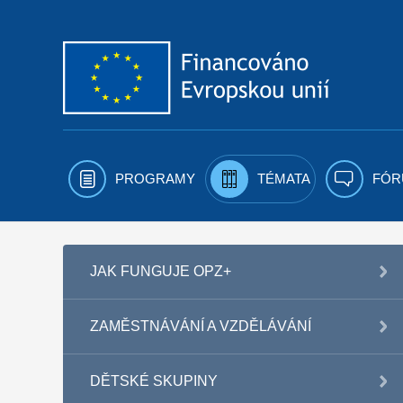
Přejít k obsahu
PROGRAMY
TÉMATA
FÓR
JAK FUNGUJE OPZ+
ZAMĚSTNÁVÁNÍ A VZDĚLÁVÁNÍ
DĚTSKÉ SKUPINY