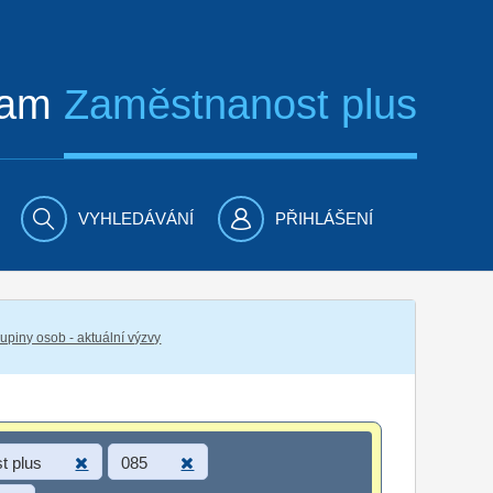
ram
Zaměstnanost plus
VYHLEDÁVÁNÍ
PŘIHLÁŠENÍ
piny osob - aktuální výzvy
t plus
085