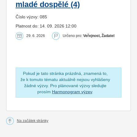
mladé dospělé (4)
Číslo výzvy: 085
Platnost do: 14. 09. 2026 12:00
29. 6. 2026
Určeno pro:
Veřejnost, Žadatel
Pokud je tato stránka prázdná, znamená to,
že k tomuto tématu aktuálně nejsou vyhlášeny
žádné výzvy. Pro plánované výzvy sledujte
prosím
Harmonogram výzev
.
Na začátek stránky