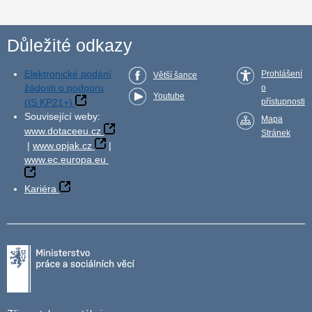
Důležité odkazy
Elektronické podání
Prohlášení
Větší šance
žádosti o podporu
o
Youtube
(IS KP21+)
přístupnosti
Související weby:
Mapa
www.dotaceeu.cz
Stránek
|
www.opjak.cz
|
www.ec.europa.eu
Kariéra