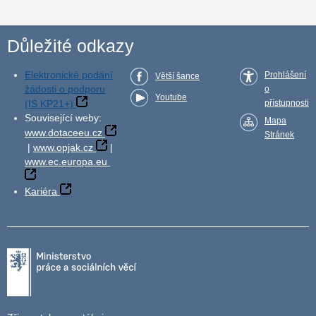
Důležité odkazy
Elektronické podání
Prohlášení
Větší šance
žádosti o podporu
o
Youtube
(IS KP21+)
přístupnosti
Související weby:
Mapa
www.dotaceeu.cz
Stránek
|
www.opjak.cz
|
www.ec.europa.eu
Kariéra