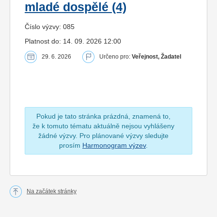
mladé dospělé (4)
Číslo výzvy: 085
Platnost do: 14. 09. 2026 12:00
29. 6. 2026
Určeno pro:
Veřejnost, Žadatel
Pokud je tato stránka prázdná, znamená to,
že k tomuto tématu aktuálně nejsou vyhlášeny
žádné výzvy. Pro plánované výzvy sledujte
prosím
Harmonogram výzev
.
Na začátek stránky