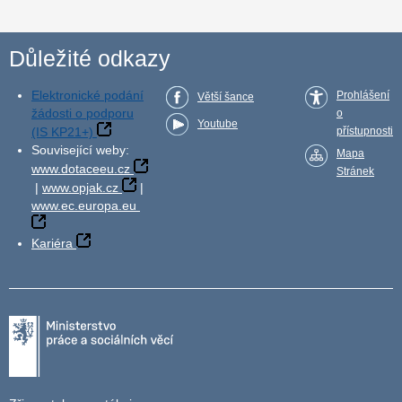
Důležité odkazy
Elektronické podání
Prohlášení
Větší šance
žádosti o podporu
o
Youtube
(IS KP21+)
přístupnosti
Související weby:
Mapa
www.dotaceeu.cz
Stránek
|
www.opjak.cz
|
www.ec.europa.eu
Kariéra