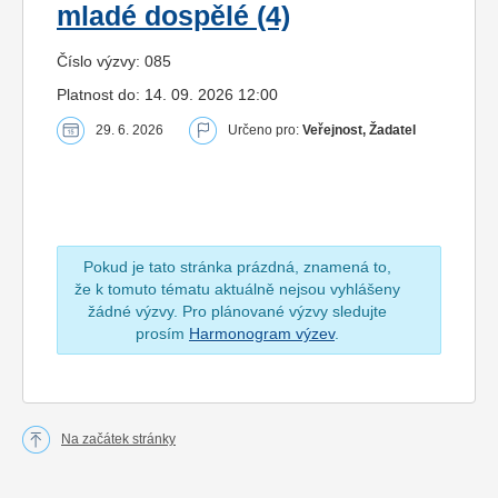
mladé dospělé (4)
Číslo výzvy: 085
Platnost do: 14. 09. 2026 12:00
29. 6. 2026
Určeno pro:
Veřejnost, Žadatel
Pokud je tato stránka prázdná, znamená to,
že k tomuto tématu aktuálně nejsou vyhlášeny
žádné výzvy. Pro plánované výzvy sledujte
prosím
Harmonogram výzev
.
Na začátek stránky