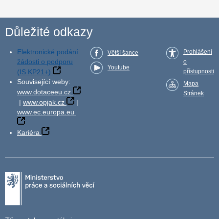
Důležité odkazy
Elektronické podání
Prohlášení
Větší šance
žádosti o podporu
o
Youtube
(IS KP21+)
přístupnosti
Související weby:
Mapa
www.dotaceeu.cz
Stránek
|
www.opjak.cz
|
www.ec.europa.eu
Kariéra