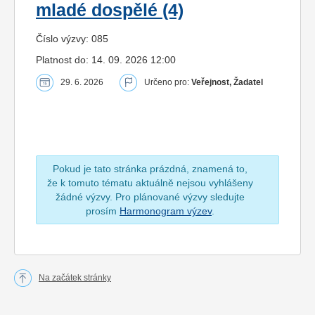
mladé dospělé (4)
Číslo výzvy: 085
Platnost do: 14. 09. 2026 12:00
29. 6. 2026
Určeno pro:
Veřejnost, Žadatel
Pokud je tato stránka prázdná, znamená to,
že k tomuto tématu aktuálně nejsou vyhlášeny
žádné výzvy. Pro plánované výzvy sledujte
prosím
Harmonogram výzev
.
Na začátek stránky