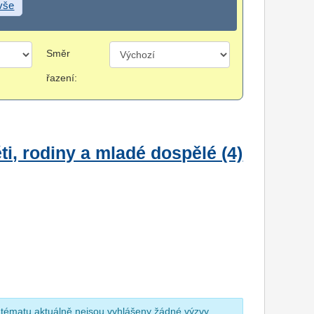
 vše
Směr
řazení:
i, rodiny a mladé dospělé (4)
 tématu aktuálně nejsou vyhlášeny žádné výzvy.