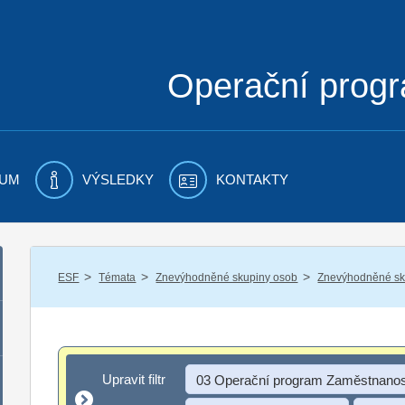
Operační prog
UM
VÝSLEDKY
KONTAKTY
/
/
/
ESF
Témata
Znevýhodněné skupiny osob
Znevýhodněné sku
Upravit filtr
Upravit filtr
03 Operační program Zaměstnanos