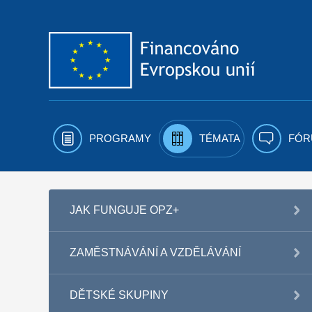
Přejít k obsahu
PROGRAMY
TÉMATA
FÓR
JAK FUNGUJE OPZ+
ZAMĚSTNÁVÁNÍ A VZDĚLÁVÁNÍ
DĚTSKÉ SKUPINY