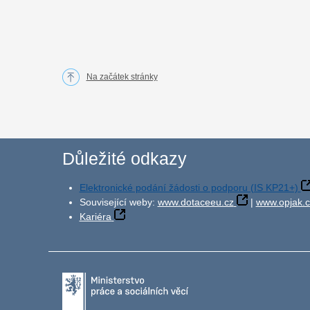
Na začátek stránky
Důležité odkazy
Elektronické podání žádosti o podporu (IS KP21+)
Související weby:
www.dotaceeu.cz
|
www.opjak.c
Kariéra