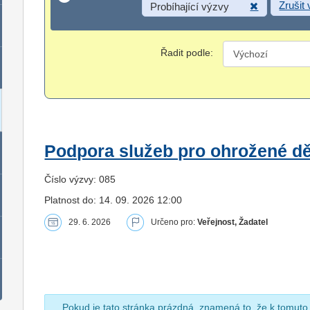
Zrušit
Probíhající výzvy
Řadit podle:
Podpora služeb pro ohrožené dět
Číslo výzvy: 085
Platnost do: 14. 09. 2026 12:00
29. 6. 2026
Určeno pro:
Veřejnost, Žadatel
Pokud je tato stránka prázdná, znamená to, že k tomuto