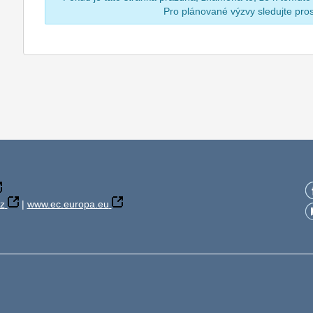
Pro plánované výzvy sledujte pr
z
|
www.ec.europa.eu