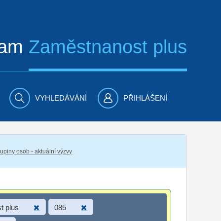
ram
Zaměstnanost plus
VYHLEDÁVÁNÍ
PŘIHLÁŠENÍ
piny osob - aktuální výzvy
t plus
085