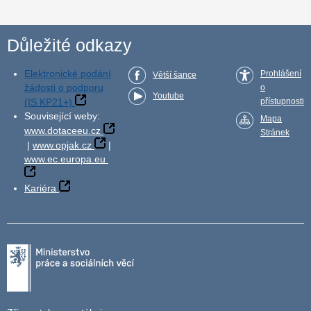
Důležité odkazy
Elektronické podání
Prohlášení
Větší šance
žádosti o podporu
o
Youtube
(IS KP21+)
přístupnosti
Související weby:
Mapa
www.dotaceeu.cz
Stránek
|
www.opjak.cz
|
www.ec.europa.eu
Kariéra