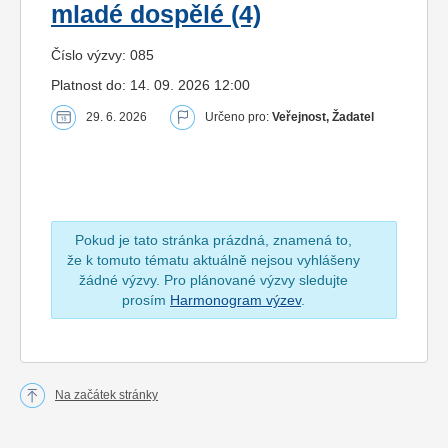
mladé dospělé (4)
Číslo výzvy: 085
Platnost do: 14. 09. 2026 12:00
29. 6. 2026
Určeno pro:
Veřejnost, Žadatel
Pokud je tato stránka prázdná, znamená to,
že k tomuto tématu aktuálně nejsou vyhlášeny
žádné výzvy. Pro plánované výzvy sledujte
prosím
Harmonogram výzev
.
Na začátek stránky