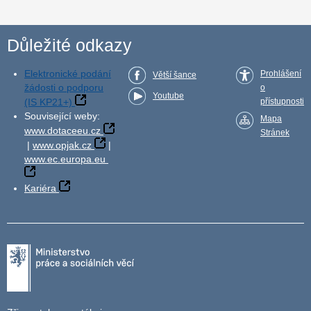
Důležité odkazy
Elektronické podání
Prohlášení
Větší šance
žádosti o podporu
o
Youtube
(IS KP21+)
přístupnosti
Související weby:
Mapa
www.dotaceeu.cz
Stránek
|
www.opjak.cz
|
www.ec.europa.eu
Kariéra