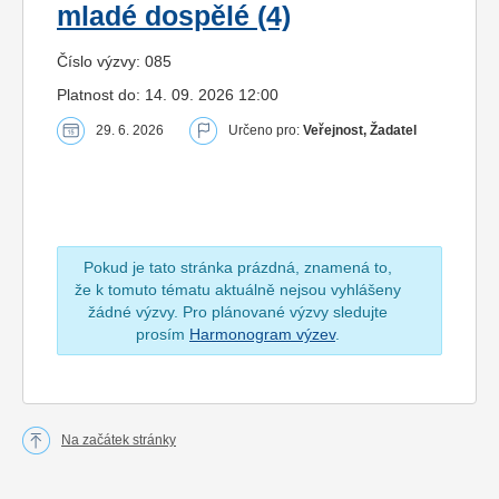
mladé dospělé (4)
Číslo výzvy: 085
Platnost do: 14. 09. 2026 12:00
29. 6. 2026
Určeno pro:
Veřejnost, Žadatel
Pokud je tato stránka prázdná, znamená to,
že k tomuto tématu aktuálně nejsou vyhlášeny
žádné výzvy. Pro plánované výzvy sledujte
prosím
Harmonogram výzev
.
Na začátek stránky