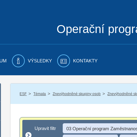
Operační prog
UM
VÝSLEDKY
KONTAKTY
/
/
/
ESF
Témata
Znevýhodněné skupiny osob
Znevýhodněné sku
Upravit filtr
Upravit filtr
03 Operační program Zaměstnanos