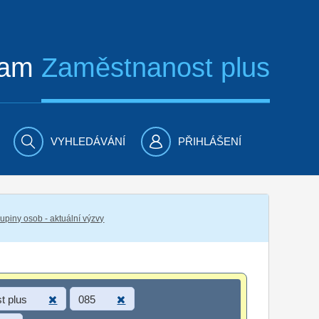
ram
Zaměstnanost plus
VYHLEDÁVÁNÍ
PŘIHLÁŠENÍ
piny osob - aktuální výzvy
t plus
085