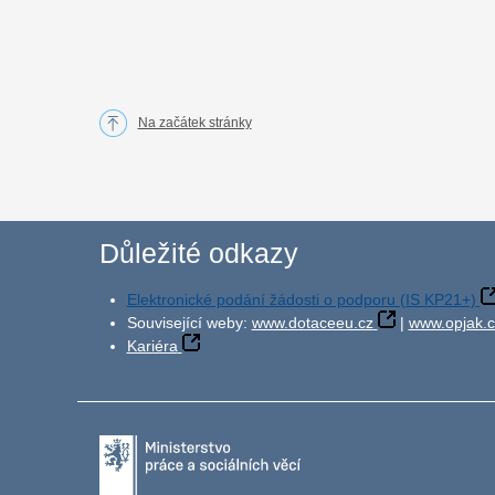
Na začátek stránky
Důležité odkazy
Elektronické podání žádosti o podporu (IS KP21+)
Související weby:
www.dotaceeu.cz
|
www.opjak.c
Kariéra