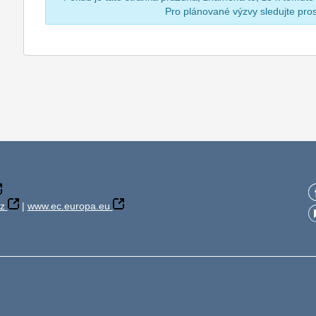
Pro plánované výzvy sledujte pr
z
|
www.ec.europa.eu