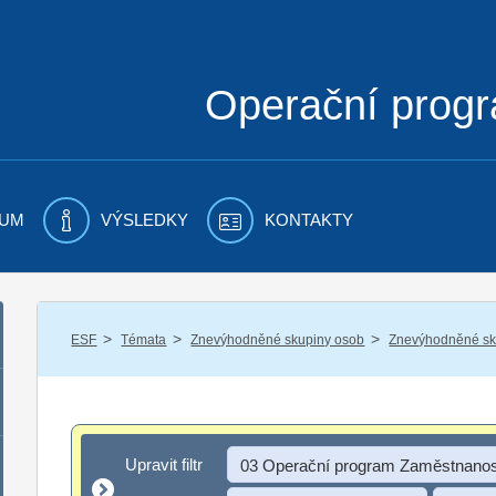
Operační prog
UM
VÝSLEDKY
KONTAKTY
/
/
/
ESF
Témata
Znevýhodněné skupiny osob
Znevýhodněné sku
Upravit filtr
Upravit filtr
03 Operační program Zaměstnanos