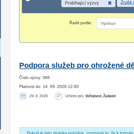
Zrušit
Probíhající výzvy
Řadit podle:
Podpora služeb pro ohrožené dět
Číslo výzvy: 085
Platnost do: 14. 09. 2026 12:00
29. 6. 2026
Určeno pro:
Veřejnost, Žadatel
Pokud je tato stránka prázdná, znamená to, že k tomuto