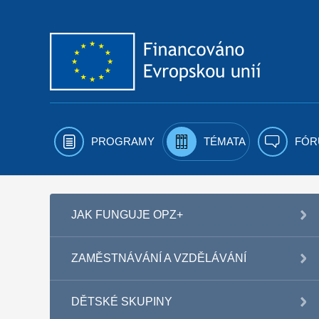
Přejít k obsahu
PROGRAMY
TÉMATA
FÓR
JAK FUNGUJE OPZ+
ZAMĚSTNÁVÁNÍ A VZDĚLÁVÁNÍ
DĚTSKÉ SKUPINY