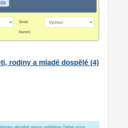
 vše
Směr
řazení:
i, rodiny a mladé dospělé (4)
 tématu aktuálně nejsou vyhlášeny žádné výzvy.