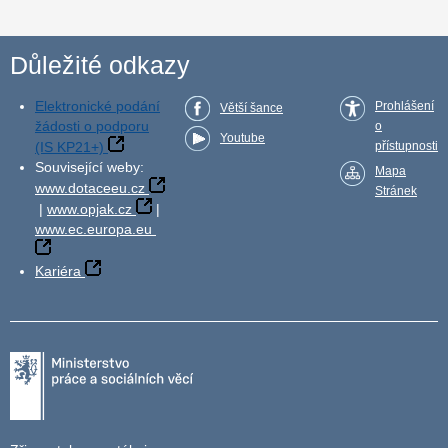
Důležité odkazy
Elektronické podání
Prohlášení
Větší šance
žádosti o podporu
o
Youtube
(IS KP21+)
přístupnosti
Související weby:
Mapa
www.dotaceeu.cz
Stránek
|
www.opjak.cz
|
www.ec.europa.eu
Kariéra