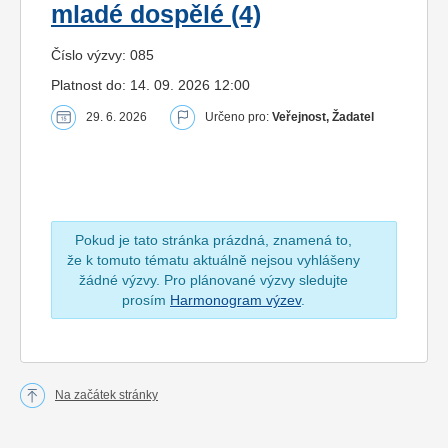
mladé dospělé (4)
Číslo výzvy: 085
Platnost do: 14. 09. 2026 12:00
29. 6. 2026
Určeno pro:
Veřejnost, Žadatel
Pokud je tato stránka prázdná, znamená to,
že k tomuto tématu aktuálně nejsou vyhlášeny
žádné výzvy. Pro plánované výzvy sledujte
prosím
Harmonogram výzev
.
Na začátek stránky