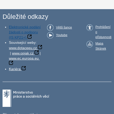
Důležité odkazy
Elektronické podání
Prohlášení
Větší šance
žádosti o podporu
o
Youtube
(IS KP21+)
přístupnosti
Související weby:
Mapa
www.dotaceeu.cz
Stránek
|
www.opjak.cz
|
www.ec.europa.eu
Kariéra