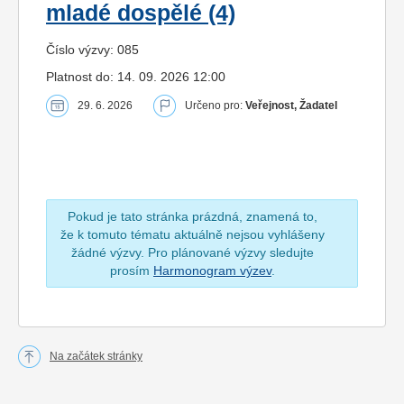
mladé dospělé (4)
Číslo výzvy: 085
Platnost do: 14. 09. 2026 12:00
29. 6. 2026
Určeno pro:
Veřejnost, Žadatel
Pokud je tato stránka prázdná, znamená to,
že k tomuto tématu aktuálně nejsou vyhlášeny
žádné výzvy. Pro plánované výzvy sledujte
prosím
Harmonogram výzev
.
Na začátek stránky