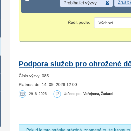
Zrušit
Probíhající výzvy
Řadit podle:
Podpora služeb pro ohrožené dět
Číslo výzvy: 085
Platnost do: 14. 09. 2026 12:00
29. 6. 2026
Určeno pro:
Veřejnost, Žadatel
Pokud je tato stránka prázdná, znamená to, že k tomuto