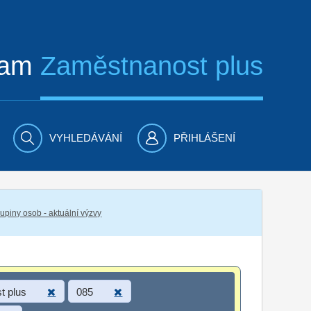
ram
Zaměstnanost plus
VYHLEDÁVÁNÍ
PŘIHLÁŠENÍ
piny osob - aktuální výzvy
t plus
085