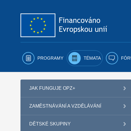
Přejít k obsahu
PROGRAMY
TÉMATA
FÓR
JAK FUNGUJE OPZ+
ZAMĚSTNÁVÁNÍ A VZDĚLÁVÁNÍ
DĚTSKÉ SKUPINY