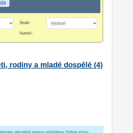
 vše
Směr
řazení:
i, rodiny a mladé dospělé (4)
 tématu aktuálně nejsou vyhlášeny žádné výzvy.