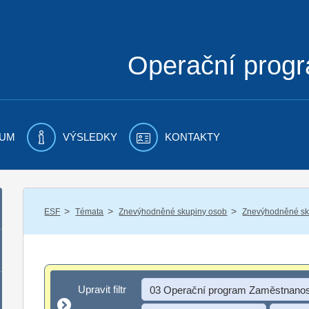
Operační prog
UM
VÝSLEDKY
KONTAKTY
/
/
/
ESF
Témata
Znevýhodněné skupiny osob
Znevýhodněné sku
Upravit filtr
Upravit filtr
03 Operační program Zaměstnanos