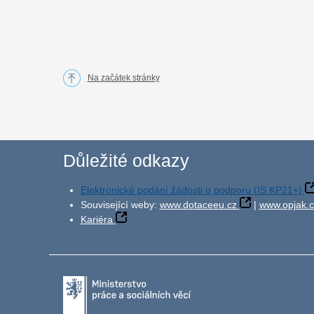
Na začátek stránky
Důležité odkazy
Elektronické podání žádosti o podporu (IS KP21+)
Související weby:
www.dotaceeu.cz
|
www.opjak.c
Kariéra