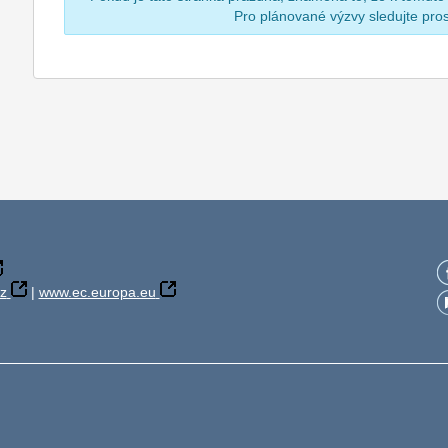
Pro plánované výzvy sledujte pr
z
|
www.ec.europa.eu