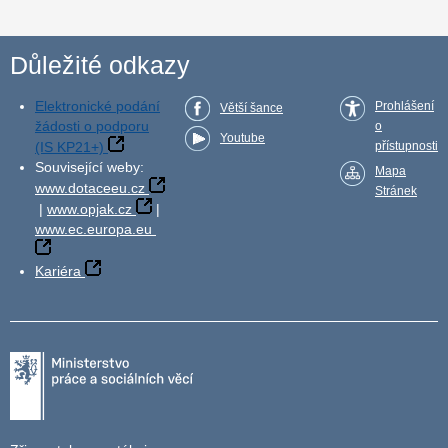
Důležité odkazy
Elektronické podání
Prohlášení
Větší šance
žádosti o podporu
o
Youtube
(IS KP21+)
přístupnosti
Související weby:
Mapa
www.dotaceeu.cz
Stránek
|
www.opjak.cz
|
www.ec.europa.eu
Kariéra