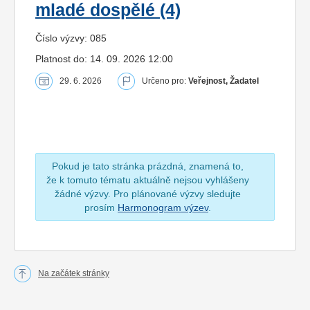
mladé dospělé (4)
Číslo výzvy: 085
Platnost do: 14. 09. 2026 12:00
29. 6. 2026
Určeno pro:
Veřejnost, Žadatel
Pokud je tato stránka prázdná, znamená to,
že k tomuto tématu aktuálně nejsou vyhlášeny
žádné výzvy. Pro plánované výzvy sledujte
prosím
Harmonogram výzev
.
Na začátek stránky