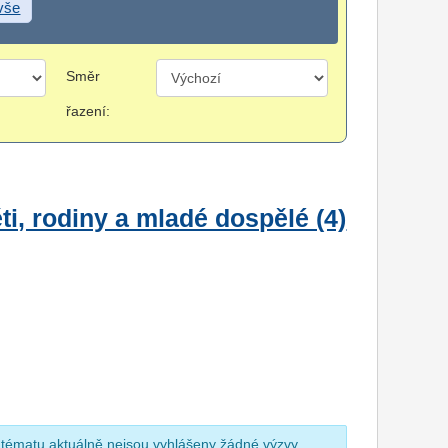
 vše
Směr
řazení:
i, rodiny a mladé dospělé (4)
 tématu aktuálně nejsou vyhlášeny žádné výzvy.