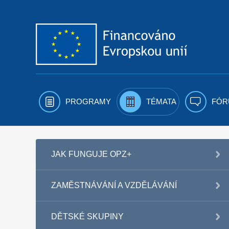
Přejít k obsahu
PROGRAMY
TÉMATA
FÓR
JAK FUNGUJE OPZ+
ZAMĚSTNÁVÁNÍ A VZDĚLÁVÁNÍ
DĚTSKÉ SKUPINY