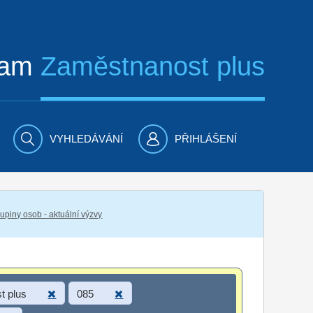
ram
Zaměstnanost plus
VYHLEDÁVÁNÍ
PŘIHLÁŠENÍ
piny osob - aktuální výzvy
t plus
085