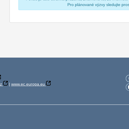
Pro plánované výzvy sledujte pr
z
|
www.ec.europa.eu