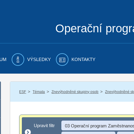
Operační prog
UM
VÝSLEDKY
KONTAKTY
/
/
/
ESF
Témata
Znevýhodněné skupiny osob
Znevýhodněné sku
Upravit filtr
Upravit filtr
03 Operační program Zaměstnanos