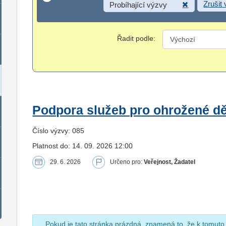
Zrušit
Probíhající výzvy
Řadit podle:
Podpora služeb pro ohrožené dět
Číslo výzvy: 085
Platnost do: 14. 09. 2026 12:00
29. 6. 2026
Určeno pro:
Veřejnost, Žadatel
Pokud je tato stránka prázdná, znamená to, že k tomuto