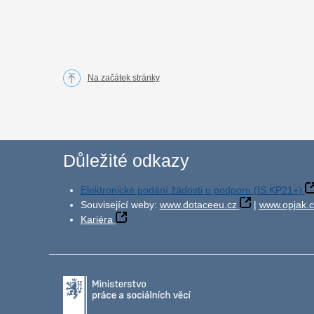
Na začátek stránky
Důležité odkazy
Elektronické podání žádosti o podporu (IS KP21+)
Související weby:
www.dotaceeu.cz
|
www.opjak.c
Kariéra