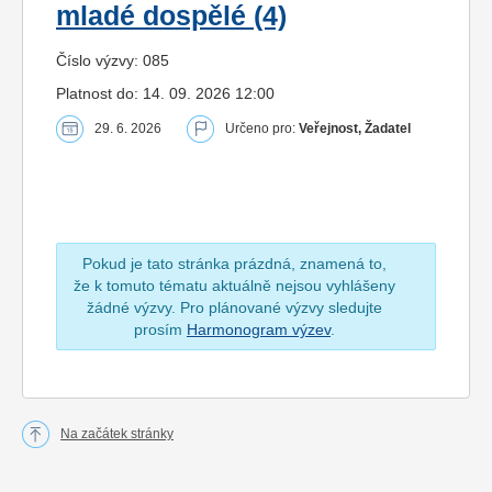
mladé dospělé (4)
Číslo výzvy: 085
Platnost do: 14. 09. 2026 12:00
29. 6. 2026
Určeno pro:
Veřejnost, Žadatel
Pokud je tato stránka prázdná, znamená to,
že k tomuto tématu aktuálně nejsou vyhlášeny
žádné výzvy. Pro plánované výzvy sledujte
prosím
Harmonogram výzev
.
Na začátek stránky