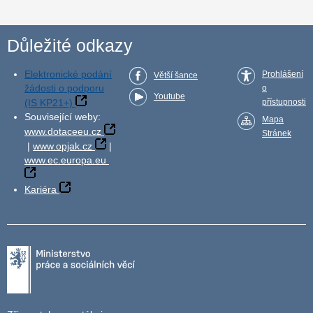
Důležité odkazy
Elektronické podání
Prohlášení
Větší šance
žádosti o podporu
o
Youtube
(IS KP21+)
přístupnosti
Související weby:
Mapa
www.dotaceeu.cz
Stránek
|
www.opjak.cz
|
www.ec.europa.eu
Kariéra