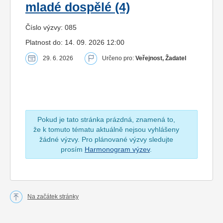
mladé dospělé (4)
Číslo výzvy: 085
Platnost do: 14. 09. 2026 12:00
29. 6. 2026
Určeno pro:
Veřejnost, Žadatel
Pokud je tato stránka prázdná, znamená to,
že k tomuto tématu aktuálně nejsou vyhlášeny
žádné výzvy. Pro plánované výzvy sledujte
prosím
Harmonogram výzev
.
Na začátek stránky