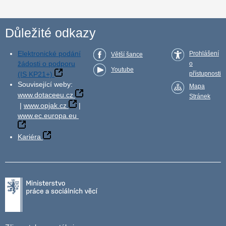
Důležité odkazy
Elektronické podání
Prohlášení
Větší šance
žádosti o podporu
o
Youtube
(IS KP21+)
přístupnosti
Související weby:
Mapa
www.dotaceeu.cz
Stránek
|
www.opjak.cz
|
www.ec.europa.eu
Kariéra