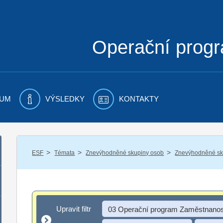
Operační prog
UM
VÝSLEDKY
KONTAKTY
/
/
/
ESF
Témata
Znevýhodněné skupiny osob
Znevýhodněné sku
Upravit filtr
Upravit filtr
03 Operační program Zaměstnanos