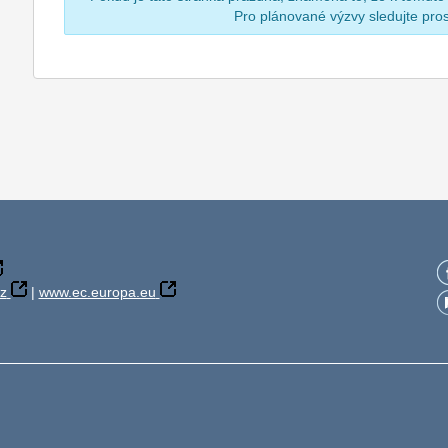
Pro plánované výzvy sledujte pr
z
|
www.ec.europa.eu