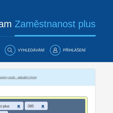
ram
Zaměstnanost plus
VYHLEDÁVÁNÍ
PŘIHLÁŠENÍ
piny osob - aktuální výzvy
t plus
085