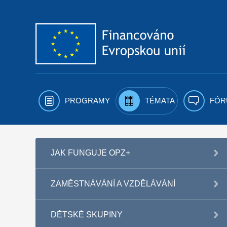
Přejít k obsahu
PROGRAMY
TÉMATA
FÓR
JAK FUNGUJE OPZ+
ZAMĚSTNÁVÁNÍ A VZDĚLÁVÁNÍ
DĚTSKÉ SKUPINY