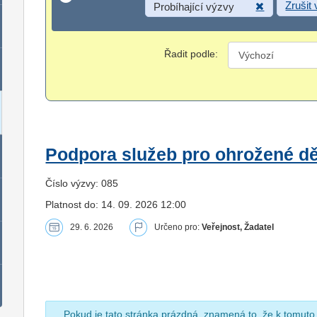
Zrušit
Probíhající výzvy
Řadit podle:
Podpora služeb pro ohrožené dět
Číslo výzvy: 085
Platnost do: 14. 09. 2026 12:00
29. 6. 2026
Určeno pro:
Veřejnost, Žadatel
Pokud je tato stránka prázdná, znamená to, že k tomuto