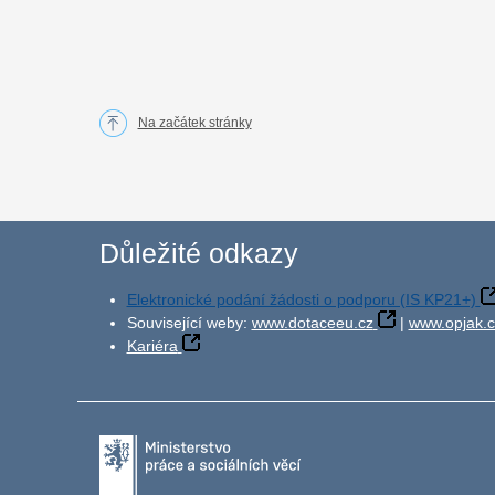
Na začátek stránky
Důležité odkazy
Elektronické podání žádosti o podporu (IS KP21+)
Související weby:
www.dotaceeu.cz
|
www.opjak.c
Kariéra