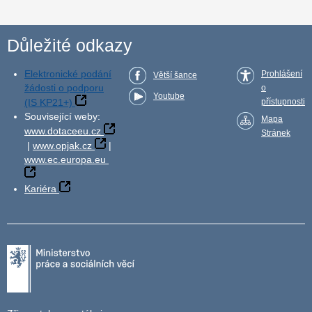
Důležité odkazy
Elektronické podání
Prohlášení
Větší šance
žádosti o podporu
o
Youtube
(IS KP21+)
přístupnosti
Související weby:
Mapa
www.dotaceeu.cz
Stránek
|
www.opjak.cz
|
www.ec.europa.eu
Kariéra