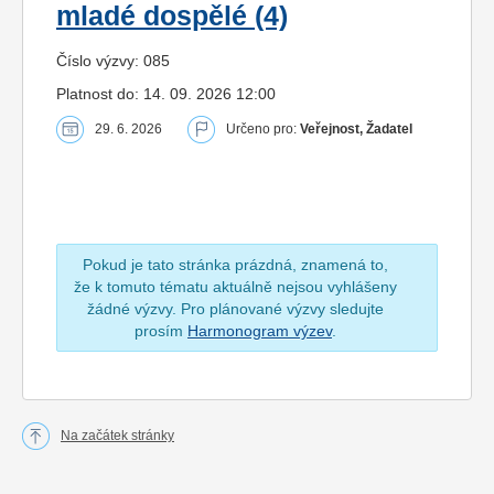
mladé dospělé (4)
Číslo výzvy: 085
Platnost do: 14. 09. 2026 12:00
29. 6. 2026
Určeno pro:
Veřejnost, Žadatel
Pokud je tato stránka prázdná, znamená to,
že k tomuto tématu aktuálně nejsou vyhlášeny
žádné výzvy. Pro plánované výzvy sledujte
prosím
Harmonogram výzev
.
Na začátek stránky