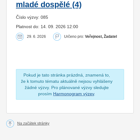
mladé dospělé (4)
Číslo výzvy: 085
Platnost do: 14. 09. 2026 12:00
29. 6. 2026
Určeno pro:
Veřejnost, Žadatel
Pokud je tato stránka prázdná, znamená to,
že k tomuto tématu aktuálně nejsou vyhlášeny
žádné výzvy. Pro plánované výzvy sledujte
prosím
Harmonogram výzev
.
Na začátek stránky