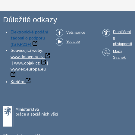
Důležité odkazy
Elektronické podání
Prohlášení
Větší šance
žádosti o podporu
o
Youtube
(IS KP21+)
přístupnosti
Související weby:
Mapa
www.dotaceeu.cz
Stránek
|
www.opjak.cz
|
www.ec.europa.eu
Kariéra