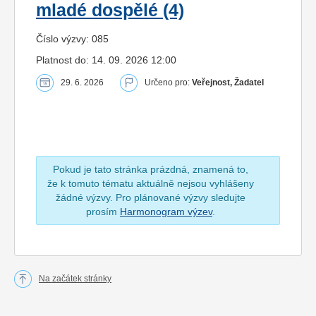
mladé dospělé (4)
Číslo výzvy: 085
Platnost do: 14. 09. 2026 12:00
29. 6. 2026
Určeno pro:
Veřejnost, Žadatel
Pokud je tato stránka prázdná, znamená to,
že k tomuto tématu aktuálně nejsou vyhlášeny
žádné výzvy. Pro plánované výzvy sledujte
prosím
Harmonogram výzev
.
Na začátek stránky