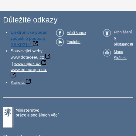
Důležité odkazy
Elektronické podání
Prohlášení
Větší šance
žádosti o podporu
o
Youtube
(IS KP21+)
přístupnosti
Související weby:
Mapa
www.dotaceeu.cz
Stránek
|
www.opjak.cz
|
www.ec.europa.eu
Kariéra