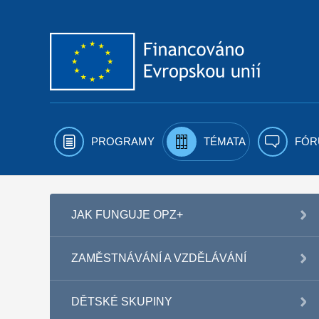
Přejít k obsahu
PROGRAMY
TÉMATA
FÓR
JAK FUNGUJE OPZ+
ZAMĚSTNÁVÁNÍ A VZDĚLÁVÁNÍ
DĚTSKÉ SKUPINY