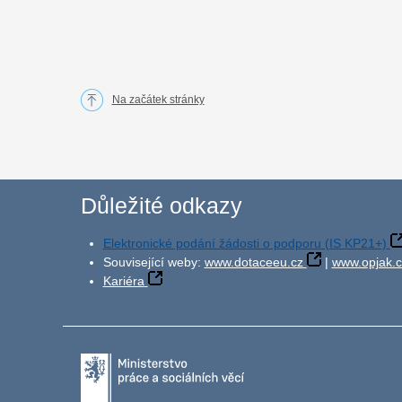
Na začátek stránky
Důležité odkazy
Elektronické podání žádosti o podporu (IS KP21+)
Související weby:
www.dotaceeu.cz
|
www.opjak.c
Kariéra