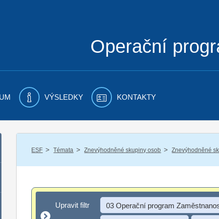
Operační prog
UM
VÝSLEDKY
KONTAKTY
/
/
/
ESF
Témata
Znevýhodněné skupiny osob
Znevýhodněné sku
Upravit filtr
Upravit filtr
03 Operační program Zaměstnanos