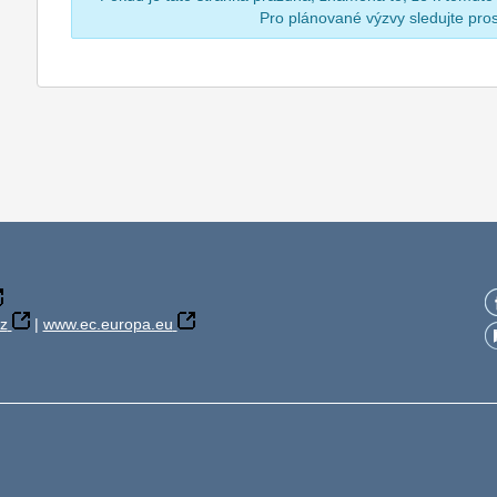
Pro plánované výzvy sledujte pr
z
|
www.ec.europa.eu