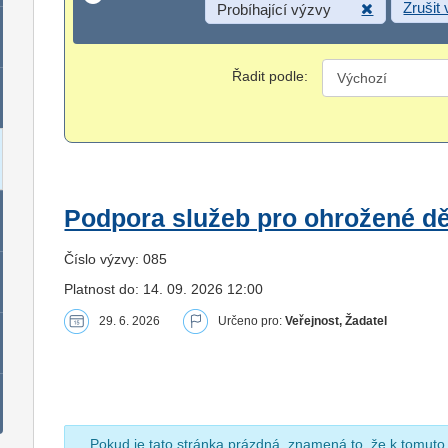
Zrušit
Probíhající výzvy
Řadit podle:
Podpora služeb pro ohrožené dět
Číslo výzvy: 085
Platnost do: 14. 09. 2026 12:00
29. 6. 2026
Určeno pro:
Veřejnost, Žadatel
Pokud je tato stránka prázdná, znamená to, že k tomuto