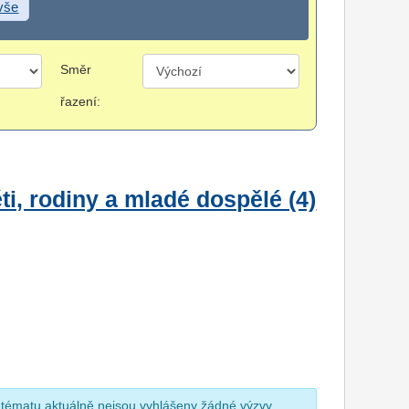
 vše
Směr
řazení:
i, rodiny a mladé dospělé (4)
 tématu aktuálně nejsou vyhlášeny žádné výzvy.